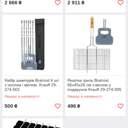
2 866
2 911
₴
₴
Набір шампурів Bratrost 6 шт
Решітка гриль Bratrost
з чохлом і віялом. Krauff 29-
66x45x26 см з віялом у
274-002
подарунок Krauff 29-274-005
Немає в наявності
Немає в наявності
500
496
₴
₴