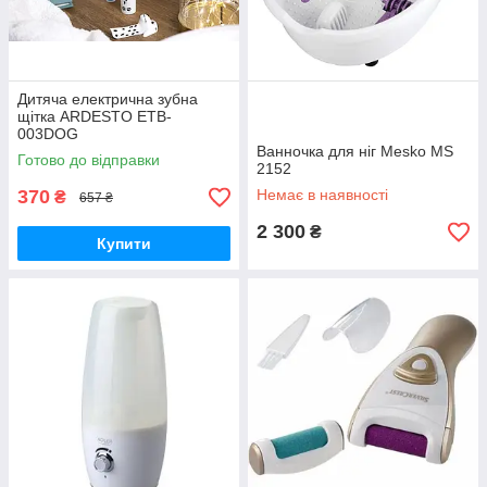
Дитяча електрична зубна
щітка ARDESTO ETB-
003DOG
Ванночка для ніг Mesko MS
Готово до відправки
2152
370
Немає в наявності
₴
657 ₴
2 300
₴
Купити