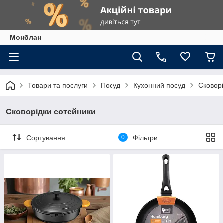
Монблан
Товари та послуги
Посуд
Кухонний посуд
Сковор
Сковорідки сотейники
Сортування
0
Фільтри