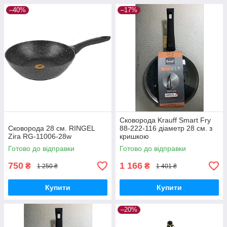
–40%
–17%
Сковорода Krauff Smart Fry
Сковорода 28 см. RINGEL
88-222-116 діаметр 28 см. з
Zira RG-11006-28w
кришкою
Готово до відправки
Готово до відправки
750
1 166
₴
₴
1 250 ₴
1 401 ₴
Купити
Купити
–20%