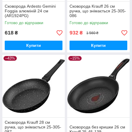
Сковорода Ardesto Gemini
Сковорода Krauff 26 см
Foggia алюміній 24 см
ручка, що знімається 25-305-
(AR1924PG)
086
Готово до відправки
Готово до відправки
618
932
₴
₴
1 560 ₴
Купити
Купити
–43%
–15%
Сковорода Krauff 28 см
ручка, що знімається 25-305-
Сковорода без кришки 26 см
087
Krauff 25-45-139