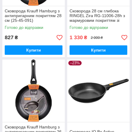
Сковорода Krauff Hamburg з
Сковорода 28 см глибока
антипригарним покриттям 28
RINGEL Zira RG-11006-28h з
см (25-45-091)
мармуровим покриттям зі
скляною кришкою
Готово до відправки
Готово до відправки
827
1 330
₴
₴
2 000 ₴
Купити
Купити
–23%
Сковорода Krauff Hamburg з
антипригарним покриттям 26
Сковорода IQ Be Active