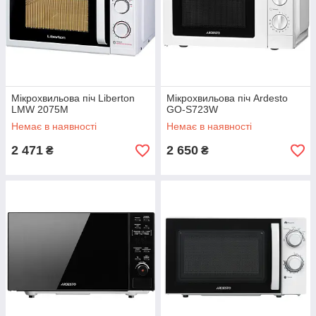
Мікрохвильова піч Liberton
Мікрохвильова піч Ardesto
LMW 2075M
GO-S723W
Немає в наявності
Немає в наявності
2 471
2 650
₴
₴