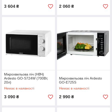
3 604
2 060
₴
₴
Мікрохвильова піч (НВЧ)
Ardesto GO-S724W (700Вт,
Мікрохвильова піч Ardesto
20л)
GO-E725S
Немає в наявності
Немає в наявності
3 090
2 990
₴
₴