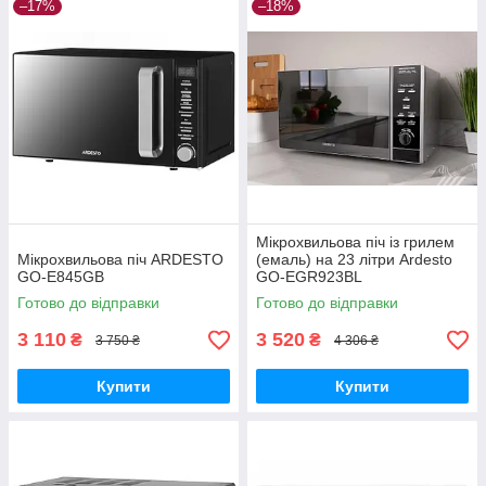
–17%
–18%
Мікрохвильова піч із грилем
Мікрохвильова піч ARDESTO
(емаль) на 23 літри Ardesto
GO-E845GB
GO-EGR923BL
Готово до відправки
Готово до відправки
3 110
3 520
₴
₴
3 750 ₴
4 306 ₴
Купити
Купити