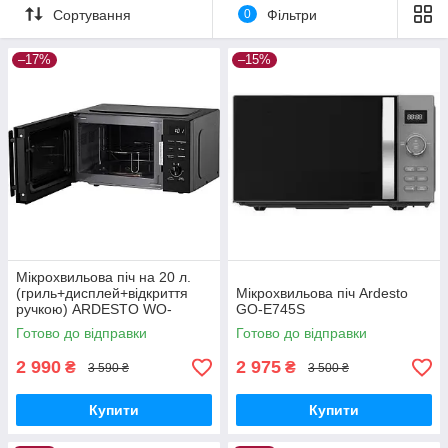
Сортування
0
Фільтри
–17%
–15%
Мікрохвильова піч на 20 л.
(гриль+дисплей+відкриття
Мікрохвильова піч Ardesto
ручкою) ARDESTO WO-
GO-E745S
EGR820B
Готово до відправки
Готово до відправки
2 990
2 975
₴
₴
3 590 ₴
3 500 ₴
Купити
Купити