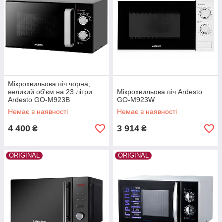
Мікрохвильова піч чорна,
великий об'єм на 23 літри
Мікрохвильова піч Ardesto
Ardesto GO-M923B
GO-M923W
Немає в наявності
Немає в наявності
4 400
3 914
₴
₴
ORIGINAL
ORIGINAL