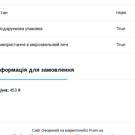
Стан
Нове
одарункова упаковка
True
икористання в мікрохвильовій печі
True
нформація для замовлення
іна:
453 ₴
Сайт створений на маркетплейсі
Prom.ua