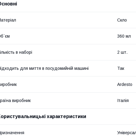
Основні
атеріал
Скло
б`єм
360 мл
ількість в наборі
2 шт.
ідходить для миття в посудомийній машині
Так
иробник
Ardesto
раїна виробник
Італія
Користувальницькі характеристики
ризначення
Універса