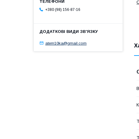
О
+380 (98) 156-87-16
atem10ka@gmail.com
Х
В
К
Т
Т