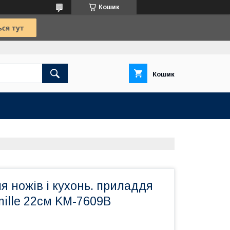
Кошик
Кошик
я ножів і кухонь. приладдя
ille 22см KM-7609B