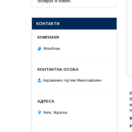
Возврат и обмен
КОНТАКТИ
Монблан
Авраменко Артем Миколайович
П
В
м
п
Київ, Україна
М
Р