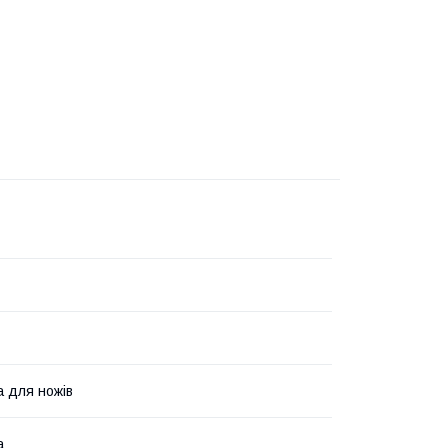
а для ножів
а