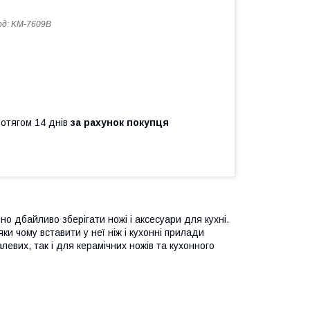
од:
KM-7609B
ротягом 14 днів
за рахунок покупця
о дбайливо зберігати ножі і аксесуари для кухні.
ки чому вставити у неї ніж і кухонні прилади
евих, так і для керамічних ножів та кухонного