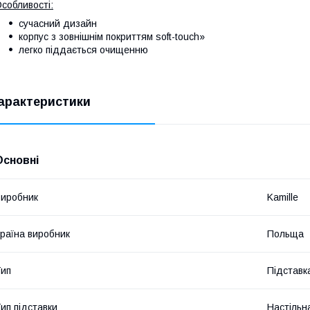
собливості:
сучасний дизайн
корпус з зовнішнім покриттям soft-touch»
легко піддається очищенню
арактеристики
Основні
иробник
Kamille
раїна виробник
Польща
ип
Підставк
ип підставки
Настільн