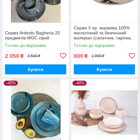
Сервіз 3 пр. кераміка 100%
Сервіз Ardesto Bagheria 20
екологічний та безпечний
предметів WGC сірий
матеріал (салатник, тарілка,
кухоль) Limited Edition
Готово до відправки
Готово до відправки
2 050
600
₴
₴
3 500 ₴
1 000 ₴
Купити
Купити
–40%
–40%