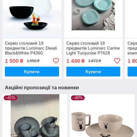
Сервіз столовий 19
Сервіз столовий 18
Серв
предметів Luminarc Diwali
предметів Luminarc Carine
пред
Black&White P4360
Light Turquoise P7628
комп
Lotu
1 500
1 440
1 8
₴
₴
1 950 ₴
1 672 ₴
Купити
Купити
Акційні пропозиції та новинки
–41%
–40%