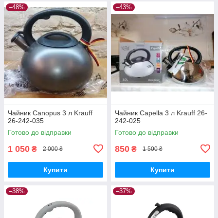
–48%
–43%
Чайник Canopus 3 л Krauff
Чайник Capella 3 л Krauff 26-
26-242-035
242-025
Готово до відправки
Готово до відправки
1 050
850
₴
₴
2 000 ₴
1 500 ₴
Купити
Купити
–38%
–37%