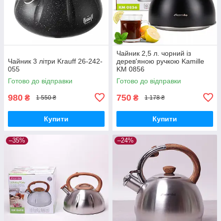
Чайник 2,5 л. чорний із
Чайник 3 літри Krauff 26-242-
дерев'яною ручкою Kamille
055
KM 0856
Готово до відправки
Готово до відправки
980
750
₴
₴
1 550 ₴
1 178 ₴
Купити
Купити
–35%
–24%