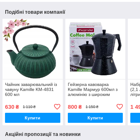
Подібні товари компанії
Чайник заварювальний із
Гейзерна кавоварка
Набі
чавуну Kamille KM-4831
Kamille Мармур 600мл з
(2,1 
600 мл
алюмінію з широким
літр
індукційним дном KM-
Kami
2514MR
630
800
1 4
₴
₴
1 110 ₴
1 150 ₴
Купити
Купити
Акційні пропозиції та новинки