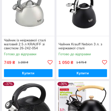
Чайник із неіржавкої сталі
матовий 2.5 л KRAUFF зі
Чайник Krauff Nebion 3 л. з
свистком 26-242-054
неіржавкої сталі
Готово до відправки
Готово до відправки
749
1 050
₴
₴
1 200 ₴
1 675 ₴
Купити
Купити
–37%
–36%