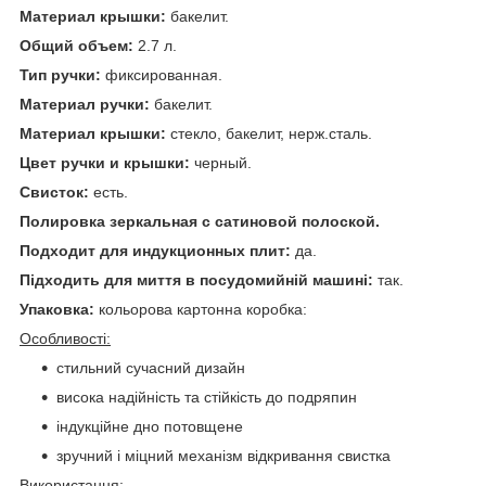
Материал крышки:
бакелит.
Общий объем:
2.7 л.
Тип ручки:
фиксированная.
Материал ручки:
бакелит.
Материал крышки:
стекло, бакелит, нерж.сталь.
Цвет ручки и крышки:
черный.
Свисток:
есть.
Полировка зеркальная с сатиновой полоской.
Подходит для индукционных плит:
да.
Підходить для миття в посудомийній машині:
так.
Упаковка:
кольорова картонна коробка:
Особливості:
стильний сучасний дизайн
висока надійність та стійкість до подряпин
індукційне дно потовщене
зручний і міцний механізм відкривання свистка
Використання: