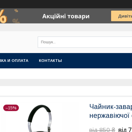
КА И ОПЛАТА
КОНТАКТЫ
Чайник-завар
–15%
нержавіючої 
від 
від 850 ₴