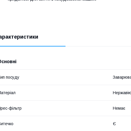
арактеристики
Основні
ип посуду
Заварюва
атеріал
Нержавію
рес-фільтр
Немає
итечко
Є