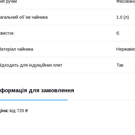
ип ручки
Фіксован
агальний об`єм чайника
1.0 (л)
висток
Є
атеріал чайника
Нержавію
ідходить для індукційних плит
Так
нформація для замовлення
іна:
від 720 ₴