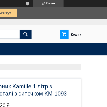
Кошик
Кошик
ник Kamille 1 літр з
сталі з ситечком KM-1093
720 ₴