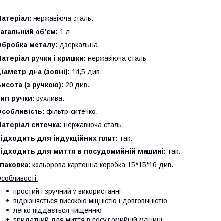
Матеріал:
нержавіюча сталь.
Загальний об'єм:
1 л
Обробка металу:
дзеркальна.
атеріал ручки і кришки:
нержавіюча сталь.
іаметр дна (зовні):
14,5 див.
исота (з ручкою):
20 див.
ип ручки:
рухлива.
Особливість:
фільтр-ситечко.
Матеріал ситечка:
нержавіюча сталь.
ідходить для індукційних плит:
так.
Підходить для миття в посудомийній машині:
так.
паковка:
кольорова картонна коробка 15*15*16 див.
собливості:
простий і зручний у використанні
відрізняється високою міцністю і довговічністю
легко піддається чищенню
придатний для миття в посудомийній машині