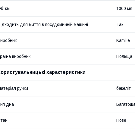
б`єм
1000 мл
ідходить для миття в посудомийній машині
Так
иробник
Kamille
раїна виробник
Польща
Користувальницькі характеристики
атеріал ручки
бакеліт
ип дна
Багатош
Стан
Нове