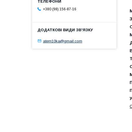
+380 (98) 156-87-16
М
atem10ka@gmail.com
Д
В
Т
П
У
О