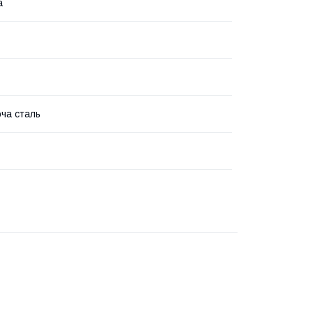
а
ча сталь