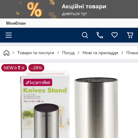
Монблан
Товари та послуги
Посуд
Ножі та приладдя
Планк
NEW✰❣✰
–28%