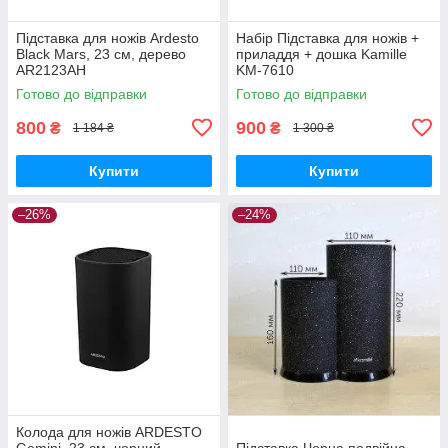
Підставка для ножів Ardesto
Набір Підставка для ножів +
Black Mars, 23 см, дерево
приладдя + дошка Kamille
AR2123AH
KM-7610
Готово до відправки
Готово до відправки
800
900
₴
₴
1 184 ₴
1 300 ₴
Купити
Купити
–26%
–24%
Колода для ножів ARDESTO
Gemini, 23 см, чорний,
Підставка Чорна подвійна