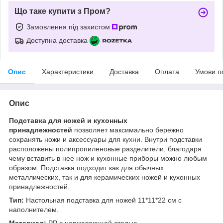
Що таке купити з Пром?
Замовлення під захистом
Доступна доставка
Опис
Характеристики
Доставка
Оплата
Умови п
Опис
Подставка для ножей и кухонных
принадлежностей
позволяет максимально бережно
сохранять ножи и аксессуары для кухни. Внутри подставки
расположены полипропиленовые разделители, благодаря
чему вставить в нее нож и кухонные приборы можно любым
образом. Подставка подходит как для обычных
металлических, так и для керамических ножей и кухонных
принадлежностей.
Тип:
Настольная подставка для ножей 11*11*22 см с
наполнителем.
Материал:
РР с нержавеющей сталью.