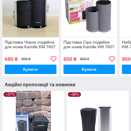
Підставка Чорна подвійна
Підставка Сіра подвійна
Набі
для ножів Kamille KM 7607
для ножів Kamille KM 7607
KM-
680
650
850
₴
₴
900 ₴
850 ₴
Купити
Купити
Акційні пропозиції та новинки
–37%
–36%