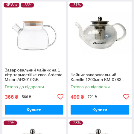
NEW✰
–35%
–31%
Заварювальний чайник на 1
літр термостійке скло Ardesto
Чайник заварювальний
Midori AR3010GB
Kamille 1200мол KM-0783L
Готово до відправки
Готово до відправки
366
499
₴
₴
566 ₴
721 ₴
Купити
Купити
–29%
–28%