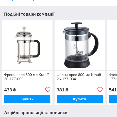
Подібні товари компанії
Френч-прес 600 мл Krauff
Френч-прес 800 мл Krauff
Френ
26-177-006
26-177-034
177-
433
381
541
₴
₴
Купити
Купити
Акційні пропозиції та новинки