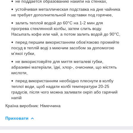
не поддается образованию накипи на стенках,
устойчивая металлическая подставка на дне чайника
не требует дополнительной подставки под горячее,
залить теплой водой до 60°С на 1-2 мин для
прогрева стеклянной колбы, затем слить воду.
Насыпать кофе или чай, а потом залить водой до 90°С,
перед першим використанням обов'язково промийте
посуд в теплій воді з миючим засобом за допомогою
м'якої губки,
не використовуйте для миття металеві губки,
абразивні матеріали, їдкі, хлор-, очисники, що містять
кислоти,
перед використанням необхідно плеснути в колбу
теплої води, щоб надати колбі температури 20-25
градусів, після чого можна заливати окріп або гарячий
напій
Країна виробник: Німеччина
Приховати