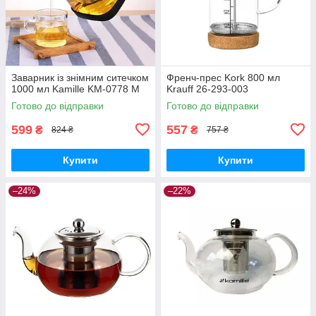
Заварник із знімним ситечком
Френч-прес Kork 800 мл
1000 мл Kamille KM-0778 M
Krauff 26-293-003
Готово до відправки
Готово до відправки
599
557
₴
₴
824 ₴
757 ₴
Купити
Купити
–24%
–22%