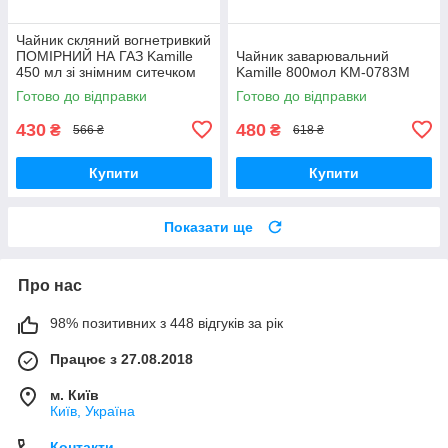
Чайник скляний вогнетривкий
ПОМІРНИЙ НА ГАЗ Kamille
Чайник заварювальний
450 мл зі знімним ситечком
Kamille 800мол KM-0783M
KM-0782 S
Готово до відправки
Готово до відправки
430
480
₴
₴
566 ₴
618 ₴
Купити
Купити
Показати ще
Про нас
98% позитивних з 448 відгуків за рік
Працює з 27.08.2018
м. Київ
Київ, Україна
Контакти