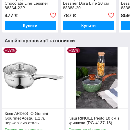
Chocolate Line Lessner
Lessner Dora Line 20 см
Less
88364-22P
88388-20
8838
477
787
859
₴
₴
Купити
Купити
Акційні пропозиції та новинки
–39%
–35%
Ківш ARDESTO Gemini
Gourmet Aosta, 1.2 л,
Ківш RINGEL Pesto 18 см з
нержавіюча сталь
кришкою (RG-4137-18)
(AR1912BS)
Готово до відправки
Готово до відправки