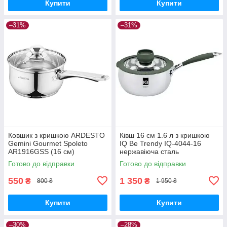
Купити
Купити
–31%
–31%
Ковшик з кришкою ARDESTO
Ківш 16 см 1.6 л з кришкою
Gemini Gourmet Spoleto
IQ Be Trendy IQ-4044-16
AR1916GSS (16 см)
нержавіюча сталь
Готово до відправки
Готово до відправки
550
1 350
₴
₴
800 ₴
1 950 ₴
Купити
Купити
–30%
–28%