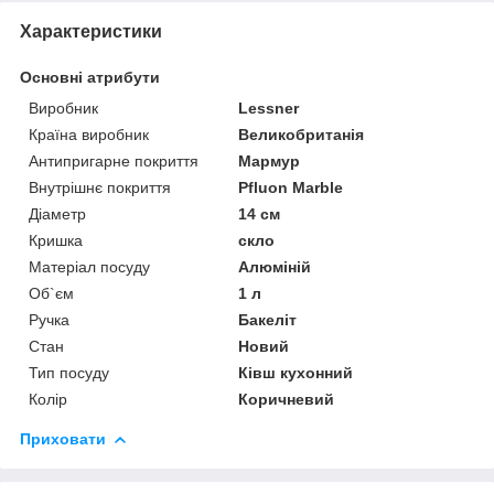
Характеристики
Основні атрибути
Виробник
Lessner
Країна виробник
Великобританія
Антипригарне покриття
Мармур
Внутрішнє покриття
Pfluon Marble
Діаметр
14 см
Кришка
скло
Матеріал посуду
Алюміній
Об`єм
1 л
Ручка
Бакеліт
Стан
Новий
Тип посуду
Ківш кухонний
Колір
Коричневий
Приховати