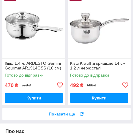
Ківш 1.4 л. ARDESTO Gemini
Ківш Krauff зі кришкою 14 см
Gourmet AR1914GSS (16 см)
1,2 л нерж.сталі
Готово до відправки
Готово до відправки
470
492
₴
₴
670 ₴
688 ₴
Купити
Купити
Показати ще
Про нас