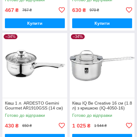
467
630
₴
₴
767 ₴
970 ₴
Купити
Купити
–34%
–34%
Ківш 1 л. ARDESTO Gemini
Ківш IQ Be Creative 16 см (1.8
Gourmet AR1910GSS (14 см)
л) з кришкою (IQ-4050-16)
Готово до відправки
Готово до відправки
430
1 025
₴
₴
650 ₴
1 544 ₴