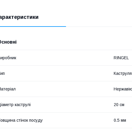
арактеристики
Основні
иробник
RINGEL
ип
Каструля
атеріал
Нержавію
іаметр каструлі
20 см
овщина стінок посуду
0.5 мм