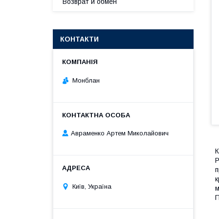
Возврат и обмен
КОНТАКТИ
Монблан
Авраменко Артем Миколайович
К
P
п
к
Київ, Україна
м
П