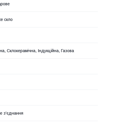
арове
ке скло
на, Склокерамічна, Індукційна, Газова
е з'єднання