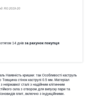
од:
RG 2019-20
ротягом 14 днів
за рахунок покупця
аль Наявність кришки: так Особливості каструль
о Товщина стінок каструлі 0.5 мм. Матеріал
з неіржавкої сталі з надійним клітинним
тійкого скла з отвором для випуску пари та
ізновидів плит, включно з індукційними.