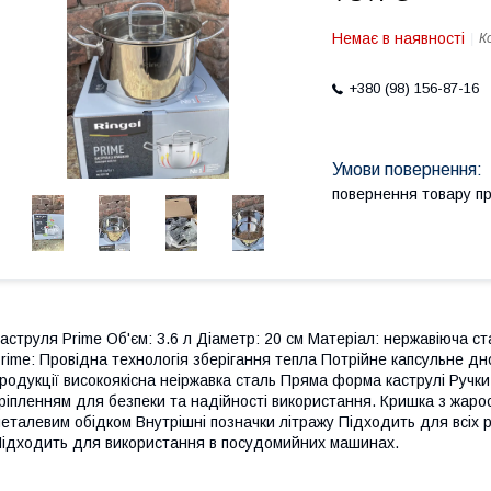
Немає в наявності
К
+380 (98) 156-87-16
повернення товару п
аструля Prime Об'єм: 3.6 л Діаметр: 20 см Матеріал: нержавіюча ст
rime: Провідна технологія зберігання тепла Потрійне капсульне дн
родукції високоякісна неіржавка сталь Пряма форма каструлі Ручки 
ріпленням для безпеки та надійності використання. Кришка з жарос
еталевим обідком Внутрішні позначки літражу Підходить для всіх р
ідходить для використання в посудомийних машинах.