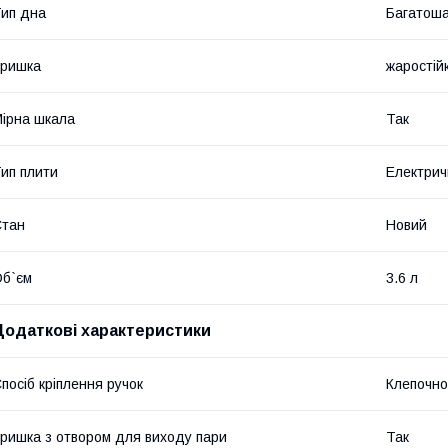
ип дна
Багатош
Кришка
жаростій
ірна шкала
Так
ип плити
Електрич
Стан
Новий
б`єм
3.6 л
Додаткові характеристики
посіб кріплення ручок
Клепочно
ришка з отвором для виходу пари
Так