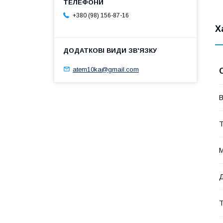
+380 (98) 156-87-16
Х
atem10ka@gmail.com
В
Т
М
Д
Т