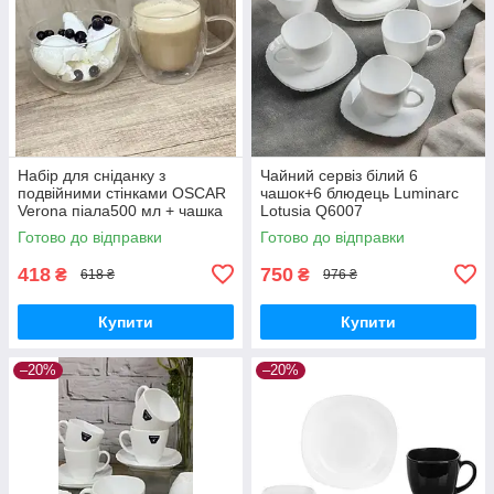
Набір для сніданку з
Чайний сервіз білий 6
подвійними стінками OSCAR
чашок+6 блюдець Luminarc
Verona піала500 мл + чашка
Lotusia Q6007
300 мл OSR-0002/500-300 s
Готово до відправки
Готово до відправки
418
750
₴
₴
618 ₴
976 ₴
Купити
Купити
–20%
–20%