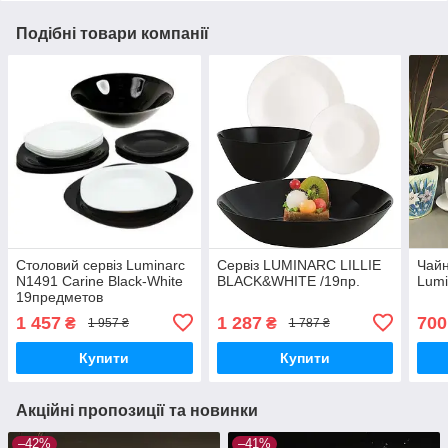
Подібні товари компанії
Столовий сервіз Luminarc
Сервіз LUMINARC LILLIE
Чайн
N1491 Carine Black-White
BLACK&WHITE /19пр.
Lumi
19предметов
1 457
1 287
700
₴
₴
1 957 ₴
1 787 ₴
Купити
Купити
Акційні пропозиції та новинки
–42%
–41%