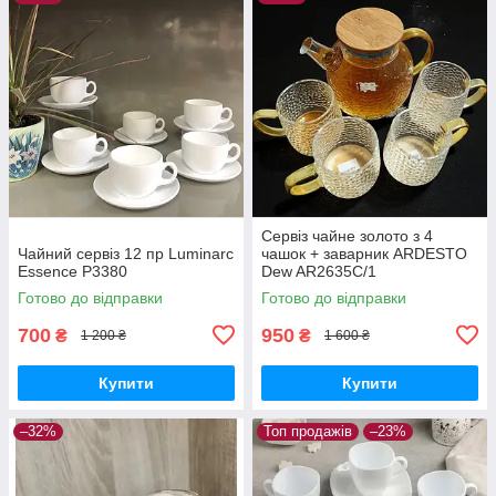
Сервіз чайне золото з 4
Чайний сервіз 12 пр Luminarc
чашок + заварник ARDESTO
Essence P3380
Dew AR2635C/1
Готово до відправки
Готово до відправки
700
950
₴
₴
1 200 ₴
1 600 ₴
Купити
Купити
–32%
Топ продажів
–23%