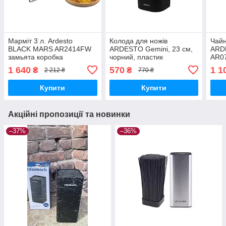
Марміт 3 л. Ardesto
Колода для ножів
Чайн
BLACK MARS AR2414FW
ARDESTO Gemini, 23 см,
ARD
замьята коробка
чорний, пластик
AR0
AR2123PH
1 640
570
1 1
₴
₴
2 212 ₴
770 ₴
Купити
Купити
Акційні пропозиції та новинки
–37%
–36%