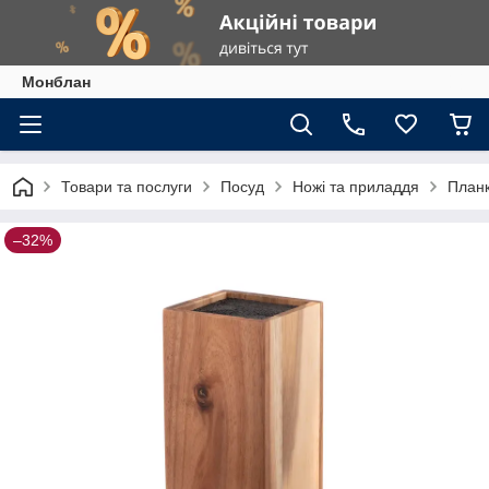
Монблан
Товари та послуги
Посуд
Ножі та приладдя
Планк
–32%