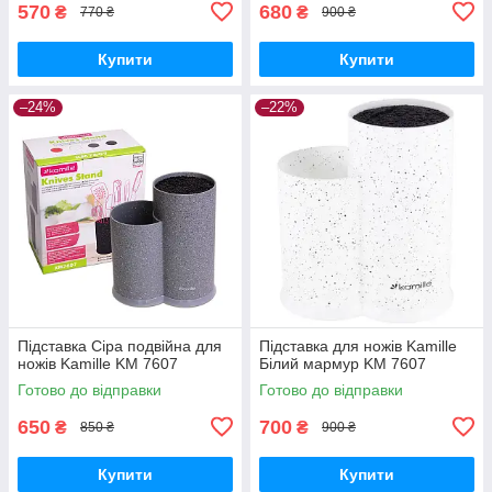
570
680
₴
₴
770 ₴
900 ₴
Купити
Купити
–24%
–22%
Підставка Сіра подвійна для
Підставка для ножів Kamille
ножів Kamille KM 7607
Білий мармур KM 7607
Готово до відправки
Готово до відправки
650
700
₴
₴
850 ₴
900 ₴
Купити
Купити