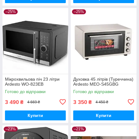
–25%
–25%
Мікрохвильова піч 23 літри
Духовка 45 літрів (Туреччина)
Ardesto WO-823EB
Ardesto MEO-S45GBG
Готово до відправки
Готово до відправки
3 490
3 350
₴
₴
4 669 ₴
4 450 ₴
Купити
Купити
–23%
–21%