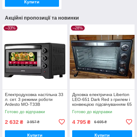
Купити
Акційні пропозиції та новинки
–33%
–28%
Електродуховка настільна 33
Духовка електрична Liberton
л. сет. 3 режими роботи
LEO-651 Dark Red з грилем і
Ardesto MO-T33B
конвекцією підсвічуванням 65
літрів
Готово до відправки
Готово до відправки
2 632
4 795
₴
₴
3 957 ₴
6 695 ₴
Купити
Купити