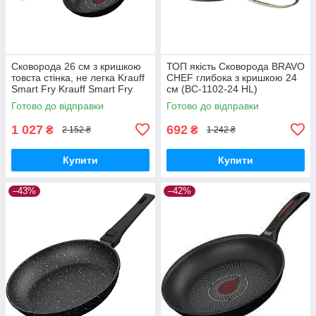
Сковорода 26 см з кришкою
ТОП якість Сковорода BRAVO
товста стінка, не легка Krauff
CHEF глибока з кришкою 24
Smart Fry Krauff Smart Fry
см (BC-1102-24 HL)
88-222-130
Готово до відправки
Готово до відправки
1 027
692
₴
₴
2 152 ₴
1 242 ₴
Купити
Купити
–43%
–42%