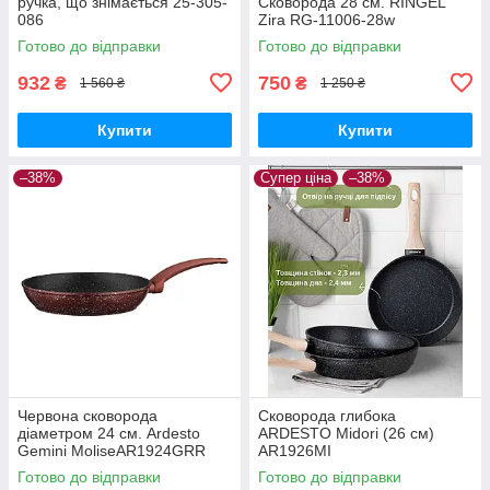
ручка, що знімається 25-305-
Сковорода 28 см. RINGEL
086
Zira RG-11006-28w
Готово до відправки
Готово до відправки
932
750
₴
₴
1 560 ₴
1 250 ₴
Купити
Купити
–38%
Супер ціна
–38%
Червона сковорода
Сковорода глибока
діаметром 24 см. Ardesto
ARDESTO Midori (26 см)
Gemini MoliseAR1924GRR
AR1926MI
Готово до відправки
Готово до відправки