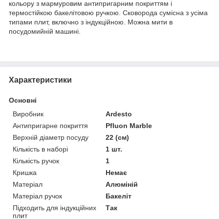
кольору з мармуровим антипригарним покриттям і
термостійкою бакелітовою ручкою. Сковорода сумісна з усіма
типами плит, включно з індукційною. Можна мити в
посудомийній машині.
Характеристики
Основні
Виробник
Ardesto
Антипригарне покриття
Pfluon Marble
Верхній діаметр посуду
22 (см)
Кількість в наборі
1 шт.
Кількість ручок
1
Кришка
Немає
Матеріал
Алюміній
Матеріал ручок
Бакеліт
Підходить для індукційних
Так
плит