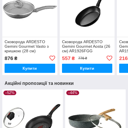
Сковорода ARDESTO
Сковорода ARDESTO
Сков
Gemini Gourmet Vasto з
Gemini Gourmet Aosta (26
Gemi
кришкою (28 см)
см) AR1926FGG
AR19
AR1928GSL
876
557
216
₴
₴
776 ₴
Купити
Купити
Акційні пропозиції та новинки
–52%
–44%