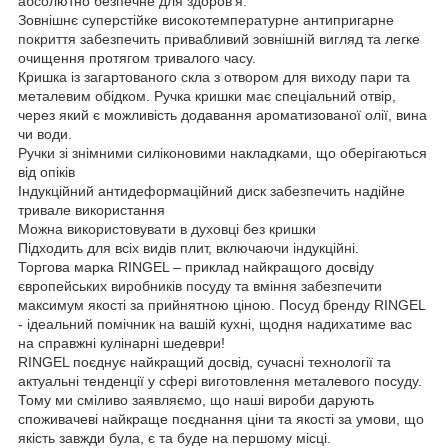
абсолютно безпечне для здоров'я.
Зовнішнє суперстійке високотемпературне антипригарне
покриття забезпечить привабливий зовнішній вигляд та легке
очищення протягом тривалого часу.
Кришка із загартованого скла з отвором для виходу пари та
металевим обідком. Ручка кришки має спеціальний отвір,
через який є можливість додавання ароматизованої олії, вина
чи води.
Ручки зі знімними силіконовими накладками, що оберігаються
від опіків
Індукційний антидеформаційний диск забезпечить надійне
тривале використання
Можна використовувати в духовці без кришки
Підходить для всіх видів плит, включаючи індукційні.
Торгова марка RINGEL – приклад найкращого досвіду
європейських виробників посуду та вміння забезпечити
максимум якості за прийнятною ціною. Посуд бренду RINGEL
- ідеальний помічник на вашій кухні, щодня надихатиме вас
на справжні кулінарні шедеври!
RINGEL поєднує найкращий досвід, сучасні технології та
актуальні тенденції у сфері виготовлення металевого посуду.
Тому ми сміливо заявляємо, що наші вироби дарують
споживачеві найкраще поєднання ціни та якості за умови, що
якість завжди була, є та буде на першому місці.