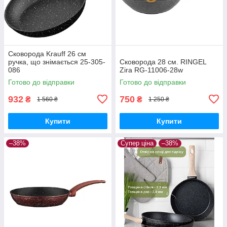
Сковорода Krauff 26 см
ручка, що знімається 25-305-
Сковорода 28 см. RINGEL
086
Zira RG-11006-28w
Готово до відправки
Готово до відправки
932
750
₴
₴
1 560 ₴
1 250 ₴
Купити
Купити
–38%
Супер ціна
–38%