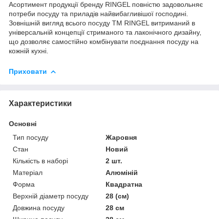
Асортимент продукції бренду RINGEL повністю задовольняє
потреби посуду та приладів найвибагливішої господині.
Зовнішній вигляд всього посуду ТМ RINGEL витриманий в
універсальній концепції стриманого та лаконічного дизайну,
що дозволяє самостійно комбінувати поєднання посуду на
кожній кухні.
Приховати
Характеристики
Основні
Тип посуду
Жаровня
Стан
Новий
Кількість в наборі
2 шт.
Матеріал
Алюміній
Форма
Квадратна
Верхній діаметр посуду
28 (см)
Довжина посуду
28 см