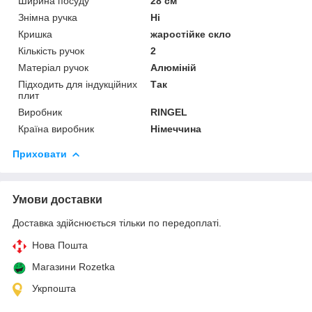
Ширина посуду
28 см
Знімна ручка
Ні
Кришка
жаростійке скло
Кількість ручок
2
Матеріал ручок
Алюміній
Підходить для індукційних
Так
плит
Виробник
RINGEL
Країна виробник
Німеччина
Приховати
Умови доставки
Доставка здійснюється тільки по передоплаті.
Нова Пошта
Магазини Rozetka
Укрпошта