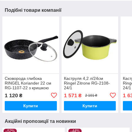
Подібні товари компанії
Сковорода глибока
Каструля 4,2 л/24см
Каст
RINGEL Koriander 22 см
Ringel Zitrone RG-2108-
Ring
RG-1107-22 з кришкою
24/1
24/1
1 120
1 571
1 6
₴
₴
2 101 ₴
Купити
Купити
Акційні пропозиції та новинки
–52%
–44%