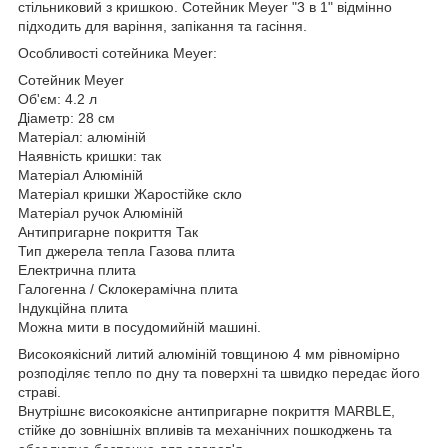
стільниковий з кришкою. Сотейник Meyer "3 в 1" відмінно
підходить для варіння, запікання та гасіння.
Особливості сотейника Meyer:
Сотейник Meyer
Об'єм: 4.2 л
Діаметр: 28 см
Матеріал: алюміній
Наявність кришки: так
Матеріал Алюміній
Матеріал кришки Жаростійке скло
Матеріал ручок Алюміній
Антипригарне покриття Так
Тип джерела тепла Газова плита
Електрична плита
Галогенна / Склокерамічна плита
Індукційна плита
Можна мити в посудомийній машині.
Високоякісний литий алюміній товщиною 4 мм рівномірно
розподіляє тепло по дну та поверхні та швидко передає його
страві.
Внутрішнє високоякісне антипригарне покриття MARBLE,
стійке до зовнішніх впливів та механічних пошкоджень та