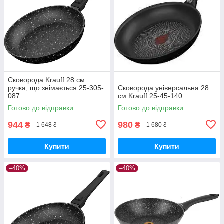
Сковорода Krauff 28 см
ручка, що знімається 25-305-
Сковорода універсальна 28
087
см Krauff 25-45-140
Готово до відправки
Готово до відправки
944
980
₴
₴
1 648 ₴
1 680 ₴
Купити
Купити
–40%
–40%