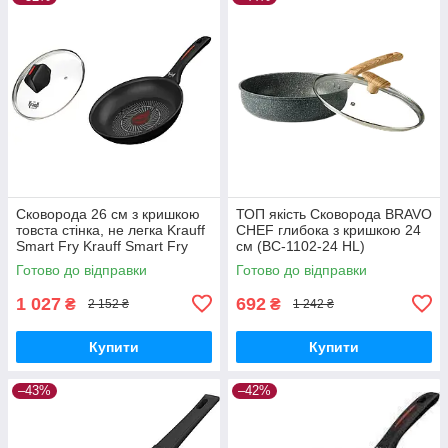
Сковорода 26 см з кришкою
ТОП якість Сковорода BRAVO
товста стінка, не легка Krauff
CHEF глибока з кришкою 24
Smart Fry Krauff Smart Fry
см (BC-1102-24 HL)
88-222-130
Готово до відправки
Готово до відправки
1 027
692
₴
₴
2 152 ₴
1 242 ₴
Купити
Купити
–43%
–42%