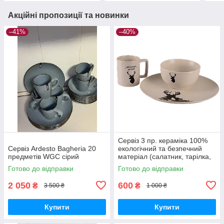
Акційні пропозиції та новинки
–41%
–40%
Сервіз 3 пр. кераміка 100%
Сервіз Ardesto Bagheria 20
екологічний та безпечний
предметів WGC сірий
матеріал (салатник, тарілка,
кухоль) Limited Edition
Готово до відправки
Готово до відправки
2 050
600
₴
₴
3 500 ₴
1 000 ₴
Купити
Купити