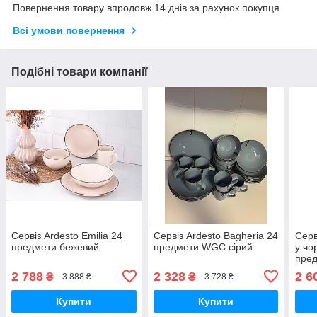
Повернення товару впродовж 14 днів за рахунок покупця
Всі умови повернення
Подібні товари компанії
Сервіз Ardesto Emilia 24
Сервіз Ardesto Bagheria 24
Серв
предмети бежевий
предмети WGC сірий
у чо
пре
2 788
2 328
2 6
₴
₴
3 888 ₴
3 728 ₴
Купити
Купити