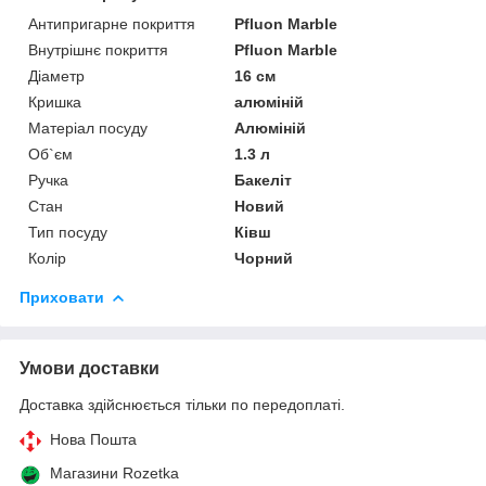
Антипригарне покриття
Pfluon Marble
Внутрішнє покриття
Pfluon Marble
Діаметр
16 см
Кришка
алюміній
Матеріал посуду
Алюміній
Об`єм
1.3 л
Ручка
Бакеліт
Стан
Новий
Тип посуду
Ківш
Колір
Чорний
Приховати
Умови доставки
Доставка здійснюється тільки по передоплаті.
Нова Пошта
Магазини Rozetka