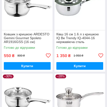
Ковшик з кришкою ARDESTO
Ківш 16 см 1.6 л з кришкою
Gemini Gourmet Spoleto
IQ Be Trendy IQ-4044-16
AR1916GSS (16 см)
нержавіюча сталь
Готово до відправки
Готово до відправки
550
1 350
₴
₴
800 ₴
1 950 ₴
Купити
Купити
–30%
–28%