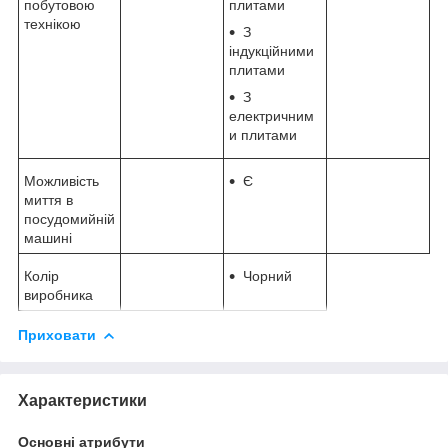
побутовою
плитами
технікою
З
індукційними
плитами
З
електричним
и плитами
Можливість
Є
миття в
посудомийній
машині
Колір
Чорний
виробника
Приховати
Характеристики
Основні атрибути