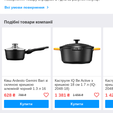
Всі умови повернення
Подібні товари компанії
Ківш Ardesto Gemini Bari зі
Каструля IQ Be Active з
Каст
скляною кришкою
кришкою 18 см 1.7 л (IQ-
криш
алюміній чорний 1.3 л 16
2048-18)
2048
см (AR1913AS)
628
1 381
1 4
₴
₴
788 ₴
1 656 ₴
Купити
Купити