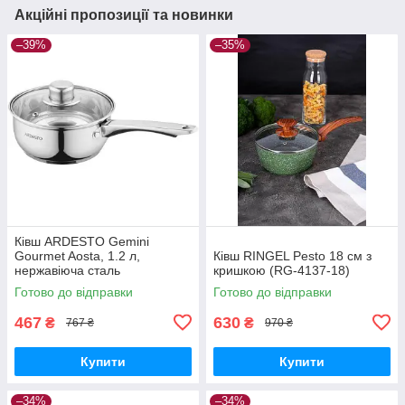
Акційні пропозиції та новинки
–39%
–35%
Ківш ARDESTO Gemini
Gourmet Aosta, 1.2 л,
Ківш RINGEL Pesto 18 см з
нержавіюча сталь
кришкою (RG-4137-18)
(AR1912BS)
Готово до відправки
Готово до відправки
467
630
₴
₴
767 ₴
970 ₴
Купити
Купити
–34%
–34%