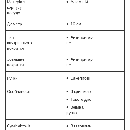
Матеріал
Алюміній
корпусу
посуду
Діаметр
16 см
Тип
Антипригар
внутрішнього
не
покриття
Зовнішнє
Антипригар
покриття
не
Ручки
Бакелітові
Особливості
З кришкою
Товсте дно
Знімна
ручка
Сумісність із
З газовими