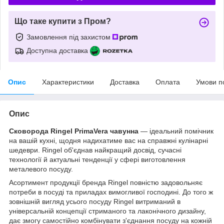
Що таке купити з Пром?
Замовлення під захистом
Доступна доставка
Опис
Характеристики
Доставка
Оплата
Умови п
Опис
Сковорода Ringel PrimaVera чавунна
— ідеальний помічник
на вашій кухні, щодня надихатиме вас на справжні кулінарні
шедеври. Ringel об'єднав найкращий досвід, сучасні
технології й актуальні тенденції у сфері виготовлення
металевого посуду.
Асортимент продукції бренда Ringel повністю задовольняє
потреби в посуді та приладах вимогливої господині. До того ж
зовнішній вигляд усього посуду Ringel витриманий в
універсальній концепції стриманого та лаконічного дизайну,
дає змогу самостійно комбінувати з'єднання посуду на кожній