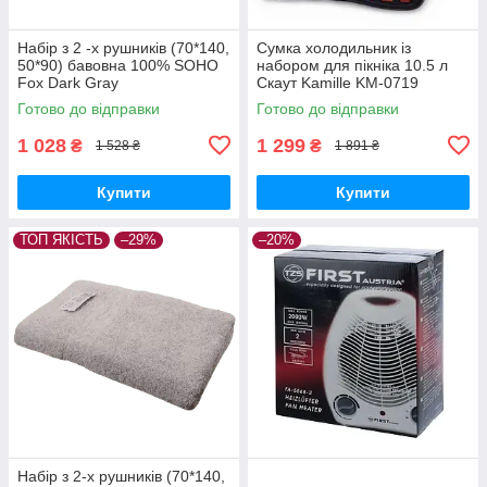
Набір з 2 -х рушників (70*140,
Сумка холодильник із
50*90) бавовна 100% SOHO
набором для пікніка 10.5 л
Fox Dark Gray
Скаут Kamille KM-0719
Готово до відправки
Готово до відправки
1 028
1 299
₴
₴
1 528 ₴
1 891 ₴
Купити
Купити
ТОП ЯКІСТЬ
–29%
–20%
Набір з 2-х рушників (70*140,