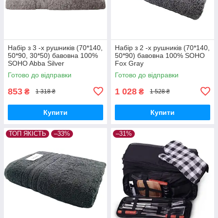
Набір з 3 -х рушників (70*140,
Набір з 2 -х рушників (70*140,
50*90, 30*50) бавовна 100%
50*90) бавовна 100% SOHO
SOHO Abba Silver
Fox Gray
Готово до відправки
Готово до відправки
853
1 028
₴
₴
1 318 ₴
1 528 ₴
Купити
Купити
ТОП ЯКІСТЬ
–33%
–31%