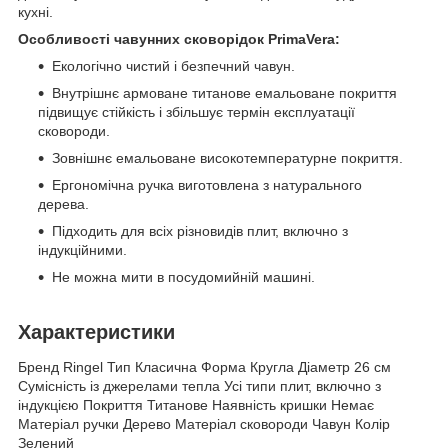
кухні.
Особливості чавунних сковорідок PrimaVera:
Екологічно чистий і безпечний чавун.
Внутрішнє армоване титанове емальоване покриття
підвищує стійкість і збільшує термін експлуатації
сковороди.
Зовнішнє емальоване високотемпературне покриття.
Ергономічна ручка виготовлена з натурального
дерева.
Підходить для всіх різновидів плит, включно з
індукційними.
Не можна мити в посудомийній машині.
Характеристики
Бренд Ringel Тип Класична Форма Кругла Діаметр 26 см
Сумісність із джерелами тепла Усі типи плит, включно з
індукцією Покриття Титанове Наявність кришки Немає
Матеріал ручки Дерево Матеріал сковороди Чавун Колір
Зелений