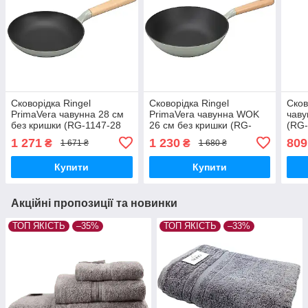
Сковорідка Ringel
Сковорідка Ringel
Сков
PrimaVera чавунна 28 см
PrimaVera чавунна WOK
чаву
без кришки (RG-1147-28
26 см без кришки (RG-
(RG-
ci)
1147-26/wci)
1 271
1 230
809
₴
₴
1 671 ₴
1 680 ₴
Купити
Купити
Акційні пропозиції та новинки
ТОП ЯКІСТЬ
–35%
ТОП ЯКІСТЬ
–33%