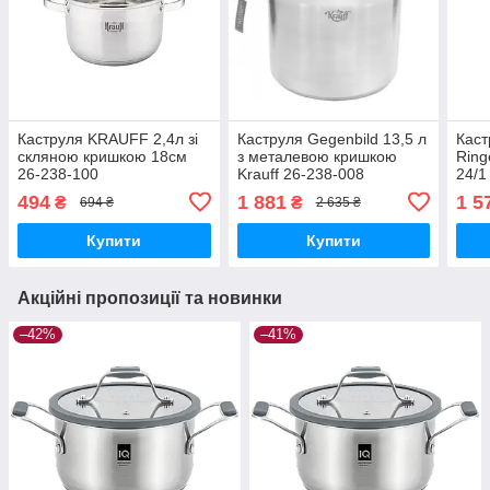
Каструля KRAUFF 2,4л зі
Каструля Gegenbild 13,5 л
Каст
скляною кришкою 18см
з металевою кришкою
Ring
26-238-100
Krauff 26-238-008
24/1
494
1 881
1 5
₴
₴
694 ₴
2 635 ₴
Купити
Купити
Акційні пропозиції та новинки
–42%
–41%