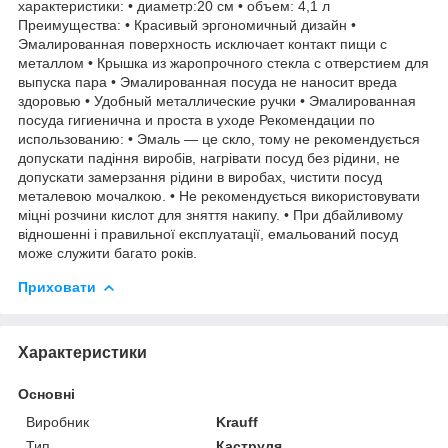
характеристики: • диаметр:20 см • объем: 4,1 л
Преимущества: • Красивый эргономичный дизайн •
Эмалированная поверхность исключает контакт пищи с
металлом • Крышка из жаропрочного стекла с отверстием для
выпуска пара • Эмалированная посуда не наносит вреда
здоровью • Удобный металлические ручки • Эмалированная
посуда гигиенична и проста в уходе Рекомендации по
использованию: • Эмаль — це скло, тому не рекомендується
допускати падіння виробів, нагрівати посуд без рідини, не
допускати замерзання рідини в виробах, чистити посуд
металевою мочалкою. • Не рекомендується використовувати
міцні розчини кислот для зняття накипу. • При дбайливому
відношенні і правильної експлуатації, емальований посуд
може служити багато років.
Приховати
Характеристики
Основні
Виробник
Krauff
Тип
Каструля