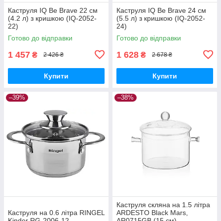
Каструля IQ Be Brave 22 см
Каструля IQ Be Brave 24 см
(4.2 л) з кришкою (IQ-2052-
(5.5 л) з кришкою (IQ-2052-
22)
24)
Готово до відправки
Готово до відправки
1 457
1 628
₴
₴
2 426 ₴
2 678 ₴
Купити
Купити
–39%
–38%
Каструля скляна на 1.5 літра
Каструля на 0.6 літра RINGEL
ARDESTO Black Mars,
Kinder RG-2006-12
AR0715GB (15 см)