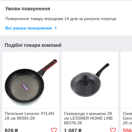
Умови повернення
Повернення товару впродовж 14 днів за рахунок покупця
Всі умови повернення
Подібні товари компанії
Пательня Lessner XYLAN
Сковорода з кришкою 28
Ско
28 см 88393-28
см LESSNER HOME LINE
Gemi
88378-28
28 с
828
1 087
556
₴
₴