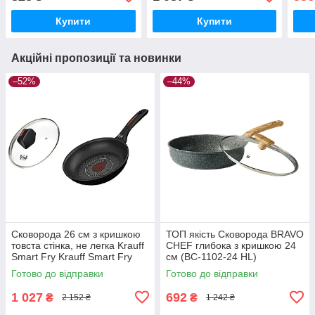
Купити
Купити
Акційні пропозиції та новинки
–52%
–44%
Сковорода 26 см з кришкою
ТОП якість Сковорода BRAVO
товста стінка, не легка Krauff
CHEF глибока з кришкою 24
Smart Fry Krauff Smart Fry
см (BC-1102-24 HL)
88-222-130
Готово до відправки
Готово до відправки
1 027
692
₴
₴
2 152 ₴
1 242 ₴