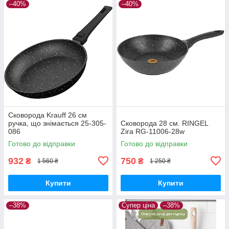
–40%
–40%
Сковорода Krauff 26 см
ручка, що знімається 25-305-
Сковорода 28 см. RINGEL
086
Zira RG-11006-28w
Готово до відправки
Готово до відправки
932
750
₴
₴
1 560 ₴
1 250 ₴
Купити
Купити
–38%
Супер ціна
–38%