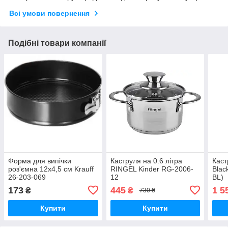
Всі умови повернення
Подібні товари компанії
Форма для випічки
Каструля на 0.6 літра
Каст
роз'ємна 12х4,5 см Krauff
RINGEL Kinder RG-2006-
Blac
26-203-069
12
BL)
173
445
1 5
₴
₴
730 ₴
Купити
Купити