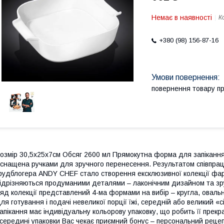
Немає в наявності
К
+380 (98) 156-87-16
повернення товару п
озмір 30,5х25х7см Обсяг 2600 мл Прямокутна форма для запікання 
снащена ручками для зручного перенесення. Результатом співпраці
удблогера ANDY CHEF стало створення ексклюзивної колекції фа
ідрізняються продуманими деталями – лаконічним дизайном та зр
яд колекції представлений 4-ма формами на вибір – кругла, овальн
ля готування і подачі невеликої порції їжі, середній або великий «с
апікання має індивідуальну кольорову упаковку, що робить її прек
середині упаковки Вас чекає приємний бонус – персональний реце