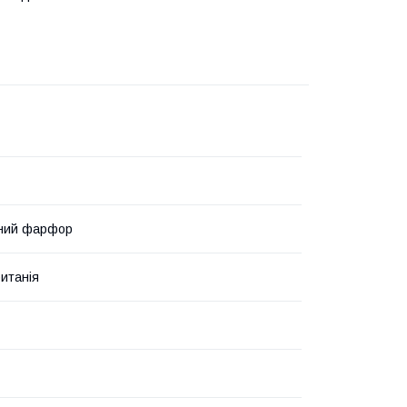
ний фарфор
итанія