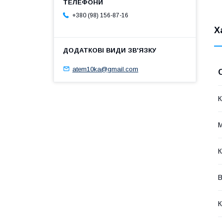
+380 (98) 156-87-16
Х
atem10ka@gmail.com
К
М
К
В
К