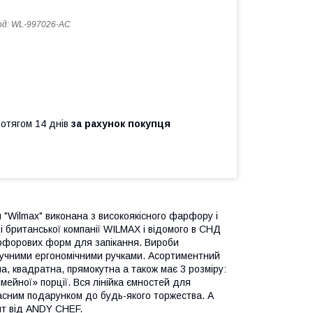
од:
WL-997026-AC
ротягом 14 днів
за рахунок покупця
"Wilmax" виконана з високоякісного фарфору і
 британської компанії WILMAX і відомого в СНД
рфорових форм для запікання. Вироби
учними ергономічними ручками. Асортиментний
а, квадратна, прямокутна а також має 3 розміру:
імейної» порції. Вся лінійка ємностей для
расним подарунком до будь-якого торжества. А
пт від ANDY CHEF.