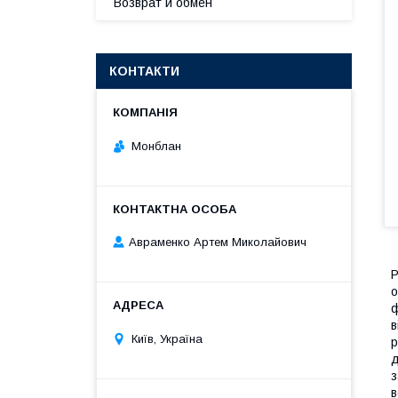
Возврат и обмен
КОНТАКТИ
Монблан
Авраменко Артем Миколайович
Р
о
ф
в
Київ, Україна
р
д
з
в