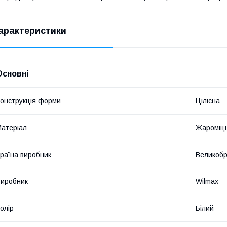
арактеристики
Основні
онструкція форми
Цілісна
атеріал
Жароміц
раїна виробник
Великобр
иробник
Wilmax
олір
Білий