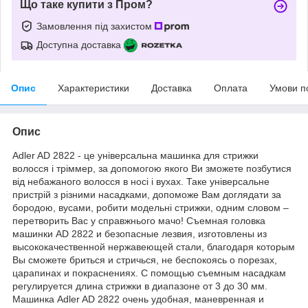
Що таке купити з Пром?
Замовлення під захистом
Доступна доставка
Опис
Характеристики
Доставка
Оплата
Умови п
Опис
Adler AD 2822 - це універсальна машинка для стрижки
волосся і тріммер, за допомогою якого Ви зможете позбутися
від небажаного волосся в носі і вухах. Таке універсальне
пристрій з різними насадками, допоможе Вам доглядати за
бородою, вусами, робити модельні стрижки, одним словом –
перетворить Вас у справжнього мачо! Съемная головка
машинки AD 2822 и безопасные лезвия, изготовлены из
высококачественной нержавеющей стали, благодаря которым
Вы сможете бриться и стричься, не беспокоясь о порезах,
царапинах и покраснениях. С помощью съемным насадкам
регулируется длина стрижки в диапазоне от 3 до 30 мм.
Машинка Adler AD 2822 очень удобная, маневренная и