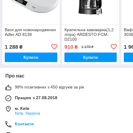
Ваги для новонароджених
Крапельна кавоварка(1,2
Вафе
Adler AD 8139
літра) ARDESTO FCM-
303
D2100
1 288
910
1 9
₴
₴
1 170 ₴
Купити
Купити
Про нас
98% позитивних з 450 відгуків за рік
Працює з 27.08.2018
м. Київ
Київ, Україна
Контакти