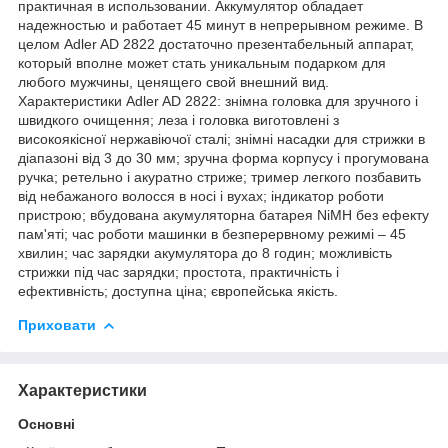
практичная в использовании. Аккумулятор обладает
надежностью и работает 45 минут в непрерывном режиме. В
целом Adler AD 2822 достаточно презентабельный аппарат,
который вполне может стать уникальным подарком для
любого мужчины, ценящего свой внешний вид.
Характеристики Adler AD 2822: знімна головка для зручного і
швидкого очищення; леза і головка виготовлені з
високоякісної нержавіючої сталі; знімні насадки для стрижки в
діапазоні від 3 до 30 мм; зручна форма корпусу і прогумована
ручка; ретельно і акуратно стриже; тример легкого позбавить
від небажаного волосся в носі і вухах; індикатор роботи
пристрою; вбудована акумуляторна батарея NiMH без ефекту
пам'яті; час роботи машинки в безперервному режимі – 45
хвилин; час зарядки акумулятора до 8 годин; можливість
стрижки під час зарядки; простота, практичність і
ефективність; доступна ціна; європейська якість.
Приховати
Характеристики
Основні