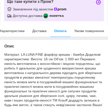
Що таке купити з Пром?
Замовлення під захистом
Доступна доставка
Характеристики
Доставка
Оплата
Умови повернення
Опис
Матеріал: LA LUNA FINE фарфор кришка - бамбук Додаткові
характеристики: Висота: 16 см Об'єм: 1 000 мл Переваги:
ємність виготовлена з зносостійкою і міцною порцеляны, що
робить її ідеальною для щоденного використання кришка
виготовлена з натурального дерева підходить для зберігання
продуктів в умовах кімнатної темпереатуры порцелянову
ємність можна мити в посудомийній машині функціональні та
практичні ємності можна мити в посудомийних машинах
функціональні та практичні ємності для сипучих продуктів-
ідеальне рішення для зберігання солі, цукру, печива, чаю,
кави і інших продуктів ємності TM Krauff додадуть затишок в
будь-яке житло, а також стануть невід'ємною частиною Вашої